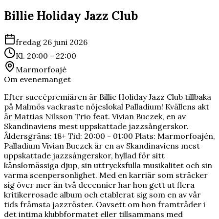
Billie Holiday Jazz Club
fredag 26 juni 2026
Kl.
20:00
- 22:00
Marmorfoajé
Om evenemanget
Efter succépremiären är Billie Holiday Jazz Club tillbaka
på Malmös vackraste nöjeslokal Palladium! Kvällens akt
är Mattias Nilsson Trio feat. Vivian Buczek, en av
Skandinaviens mest uppskattade jazzsångerskor.
Åldersgräns: 18+ Tid: 20:00 - 01:00 Plats: Marmorfoajén,
Palladium Vivian Buczek är en av Skandinaviens mest
uppskattade jazzsångerskor, hyllad för sitt
känslomässiga djup, sin uttrycksfulla musikalitet och sin
varma scenpersonlighet. Med en karriär som sträcker
sig över mer än två decennier har hon gett ut flera
kritikerrosade album och etablerat sig som en av vår
tids främsta jazzröster. Oavsett om hon framträder i
det intima klubbformatet eller tillsammans med