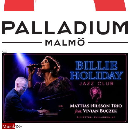
Musik
18+
Billie Holiday Jazz Club
fredag 26 juni 2026
Kl.
20:00
- 22:00
Marmorfoajé
Musik
18+