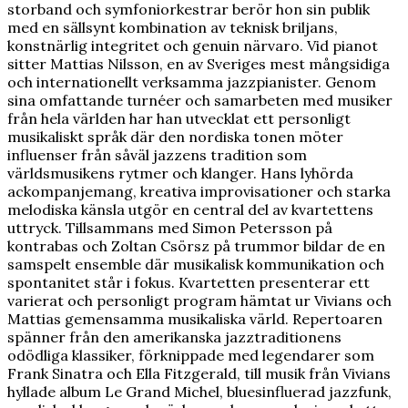
storband och symfoniorkestrar berör hon sin publik
med en sällsynt kombination av teknisk briljans,
konstnärlig integritet och genuin närvaro. Vid pianot
sitter Mattias Nilsson, en av Sveriges mest mångsidiga
och internationellt verksamma jazzpianister. Genom
sina omfattande turnéer och samarbeten med musiker
från hela världen har han utvecklat ett personligt
musikaliskt språk där den nordiska tonen möter
influenser från såväl jazzens tradition som
världsmusikens rytmer och klanger. Hans lyhörda
ackompanjemang, kreativa improvisationer och starka
melodiska känsla utgör en central del av kvartettens
uttryck. Tillsammans med Simon Petersson på
kontrabas och Zoltan Csörsz på trummor bildar de en
samspelt ensemble där musikalisk kommunikation och
spontanitet står i fokus. Kvartetten presenterar ett
varierat och personligt program hämtat ur Vivians och
Mattias gemensamma musikaliska värld. Repertoaren
spänner från den amerikanska jazztraditionens
odödliga klassiker, förknippade med legendarer som
Frank Sinatra och Ella Fitzgerald, till musik från Vivians
hyllade album Le Grand Michel, bluesinfluerad jazzfunk,