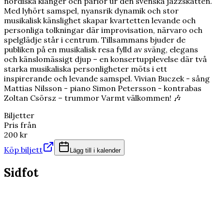
nordiska klanger och pärlor ur den svenska jazzskatten.
Med lyhört samspel, nyansrik dynamik och stor
musikalisk känslighet skapar kvartetten levande och
personliga tolkningar där improvisation, närvaro och
spelglädje står i centrum. Tillsammans bjuder de
publiken på en musikalisk resa fylld av sväng, elegans
och känslomässigt djup – en konsertupplevelse där två
starka musikaliska personligheter möts i ett
inspirerande och levande samspel. Vivian Buczek - sång
Mattias Nilsson - piano Simon Petersson - kontrabas
Zoltan Csörsz – trummor Varmt välkommen! 🎶
Biljetter
Pris från
200 kr
Köp biljett
Lägg till i kalender
Sidfot