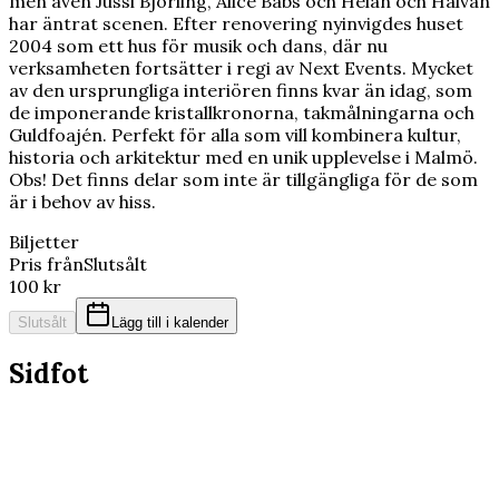
men även Jussi Björling, Alice Babs och Helan och Halvan
har äntrat scenen. Efter renovering nyinvigdes huset
2004 som ett hus för musik och dans, där nu
verksamheten fortsätter i regi av Next Events. Mycket
av den ursprungliga interiören finns kvar än idag, som
de imponerande kristallkronorna, takmålningarna och
Guldfoajén. Perfekt för alla som vill kombinera kultur,
historia och arkitektur med en unik upplevelse i Malmö.
Obs! Det finns delar som inte är tillgängliga för de som
är i behov av hiss.
Biljetter
Pris från
Slutsålt
100 kr
Slutsålt
Lägg till i kalender
Sidfot