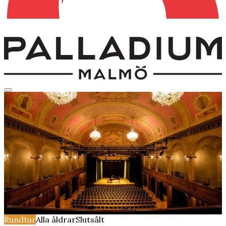
Rundtur
Alla åldrar
Slutsålt
Guidad rundtur på
Palladium, Malmö
torsdag 25 juni 2026
Kl.
12:00
Salongen
Rundtur
Alla åldrar
Slutsålt