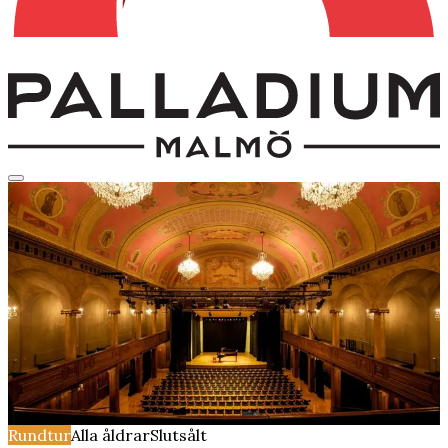
Rundtur
Alla åldrar
Slutsålt
Guidad rundtur på
Palladium, Malmö
söndag 17 maj 2026
Kl.
13:00
Salongen
Rundtur
Alla åldrar
Slutsålt