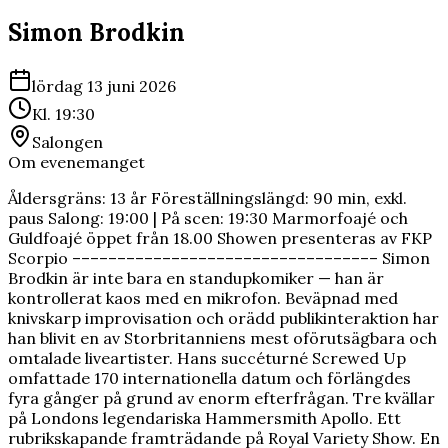
Simon Brodkin
lördag 13 juni 2026
Kl.
19:30
Salongen
Om evenemanget
Åldersgräns: 13 år Föreställningslängd: 90 min, exkl.
paus Salong: 19:00 | På scen: 19:30 Marmorfoajé och
Guldfoajé öppet från 18.00 Showen presenteras av FKP
Scorpio –––––––––––––––––––––––––––––––––– Simon
Brodkin är inte bara en standupkomiker — han är
kontrollerat kaos med en mikrofon. Beväpnad med
knivskarp improvisation och orädd publikinteraktion har
han blivit en av Storbritanniens mest oförutsägbara och
omtalade liveartister. Hans succéturné Screwed Up
omfattade 170 internationella datum och förlängdes
fyra gånger på grund av enorm efterfrågan. Tre kvällar
på Londons legendariska Hammersmith Apollo. Ett
rubrikskapande framträdande på Royal Variety Show. En