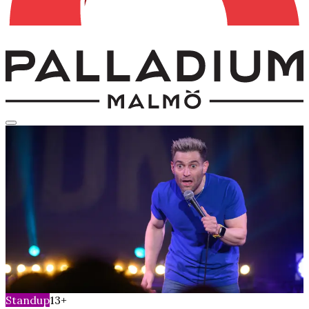
Standup
13+
Simon Brodkin
lördag 13 juni 2026
Kl.
19:30
Salongen
Standup
13+