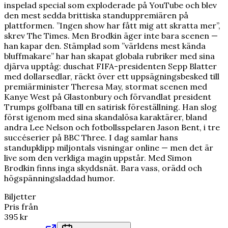
inspelad special som exploderade på YouTube och blev
den mest sedda brittiska standuppremiären på
plattformen. ”Ingen show har fått mig att skratta mer”,
skrev The Times. Men Brodkin äger inte bara scenen —
han kapar den. Stämplad som ”världens mest kända
bluffmakare” har han skapat globala rubriker med sina
djärva upptåg: duschat FIFA-presidenten Sepp Blatter
med dollarsedlar, räckt över ett uppsägningsbesked till
premiärminister Theresa May, stormat scenen med
Kanye West på Glastonbury och förvandlat president
Trumps golfbana till en satirisk föreställning. Han slog
först igenom med sina skandalösa karaktärer, bland
andra Lee Nelson och fotbollsspelaren Jason Bent, i tre
succéserier på BBC Three. I dag samlar hans
standupklipp miljontals visningar online — men det är
live som den verkliga magin uppstår. Med Simon
Brodkin finns inga skyddsnät. Bara vass, orädd och
högspänningsladdad humor.
Biljetter
Pris från
395 kr