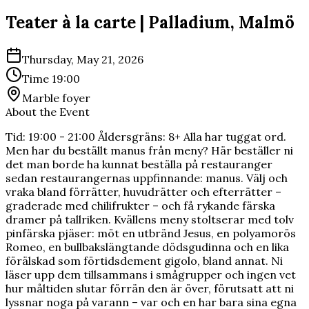
Teater à la carte | Palladium, Malmö
Thursday, May 21, 2026
Time
19:00
Marble foyer
About the Event
Tid: 19:00 - 21:00 Åldersgräns: 8+ Alla har tuggat ord.
Men har du beställt manus från meny? Här beställer ni
det man borde ha kunnat beställa på restauranger
sedan restaurangernas uppfinnande: manus. Välj och
vraka bland förrätter, huvudrätter och efterrätter –
graderade med chilifrukter – och få rykande färska
dramer på tallriken. Kvällens meny stoltserar med tolv
pinfärska pjäser: möt en utbränd Jesus, en polyamorös
Romeo, en bullbakslängtande dödsgudinna och en lika
förälskad som förtidsdement gigolo, bland annat. Ni
läser upp dem tillsammans i smågrupper och ingen vet
hur måltiden slutar förrän den är över, förutsatt att ni
lyssnar noga på varann – var och en har bara sina egna