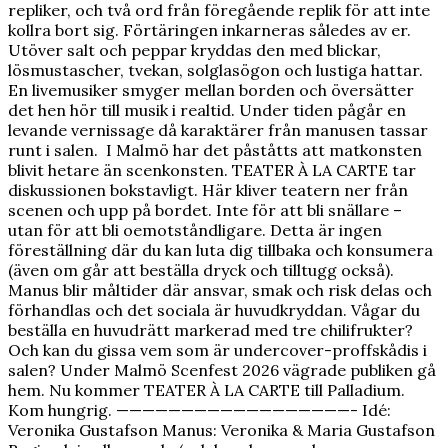
repliker, och två ord från föregående replik för att inte
kollra bort sig. Förtäringen inkarneras således av er.
Utöver salt och peppar kryddas den med blickar,
lösmustascher, tvekan, solglasögon och lustiga hattar.
En livemusiker smyger mellan borden och översätter
det hen hör till musik i realtid. Under tiden pågår en
levande vernissage då karaktärer från manusen tassar
runt i salen. I Malmö har det påståtts att matkonsten
blivit hetare än scenkonsten. TEATER À LA CARTE tar
diskussionen bokstavligt. Här kliver teatern ner från
scenen och upp på bordet. Inte för att bli snällare –
utan för att bli oemotståndligare. Detta är ingen
föreställning där du kan luta dig tillbaka och konsumera
(även om går att beställa dryck och tilltugg också).
Manus blir måltider där ansvar, smak och risk delas och
förhandlas och det sociala är huvudkryddan. Vågar du
beställa en huvudrätt markerad med tre chilifrukter?
Och kan du gissa vem som är undercover-proffskådis i
salen? Under Malmö Scenfest 2026 vägrade publiken gå
hem. Nu kommer TEATER À LA CARTE till Palladium.
Kom hungrig. ——————————————————- Idé:
Veronika Gustafson Manus: Veronika & Maria Gustafson