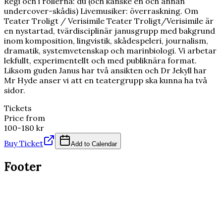
Regi och i rollerna: du (och kanske en och annan
undercover-skådis) Livemusiker: överraskning. Om
Teater Troligt / Verisimile Teater Troligt/Verisimile är
en nystartad, tvärdisciplinär janusgrupp med bakgrund
inom komposition, lingvistik, skådespeleri, journalism,
dramatik, systemvetenskap och marinbiologi. Vi arbetar
lekfullt, experimentellt och med publiknära format.
Liksom guden Janus har två ansikten och Dr Jekyll har
Mr Hyde anser vi att en teatergrupp ska kunna ha två
sidor.
Tickets
Price from
100-180 kr
Buy Ticket
Add to Calendar
Footer