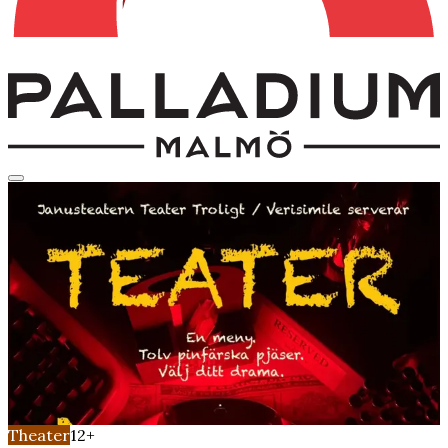
Theater
12+
Teater à la carte |
Palladium, Malmö
Thursday, May 21, 2026
Time
19:00
Marble foyer
Theater
12+