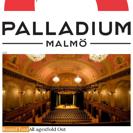
Round Tour
All ages
Sold Out
Guidad rundtur på
Palladium, Malmö
Sunday, May 24, 2026
Time
16:00
The Salon
Round Tour
All ages
Sold Out