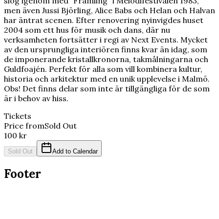
slog igenom med "Främling" i Melodifestivalen 1983,
men även Jussi Björling, Alice Babs och Helan och Halvan
har äntrat scenen. Efter renovering nyinvigdes huset
2004 som ett hus för musik och dans, där nu
verksamheten fortsätter i regi av Next Events. Mycket
av den ursprungliga interiören finns kvar än idag, som
de imponerande kristallkronorna, takmålningarna och
Guldfoajén. Perfekt för alla som vill kombinera kultur,
historia och arkitektur med en unik upplevelse i Malmö.
Obs! Det finns delar som inte är tillgängliga för de som
är i behov av hiss.
Tickets
Price from
Sold Out
100 kr
Sold Out
Add to Calendar
Footer