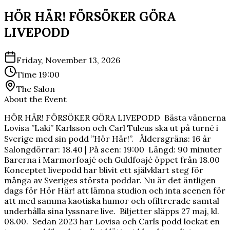
HÖR HÄR! FÖRSÖKER GÖRA
LIVEPODD
Friday, November 13, 2026
Time
19:00
The Salon
About the Event
HÖR HÄR! FÖRSÖKER GÖRA LIVEPODD Bästa vännerna
Lovisa ”Laki” Karlsson och Carl Tuleus ska ut på turné i
Sverige med sin podd ”Hör Här!”. Åldersgräns: 16 år
Salongdörrar: 18.40 | På scen: 19:00 Längd: 90 minuter
Barerna i Marmorfoajé och Guldfoajé öppet från 18.00
Konceptet livepodd har blivit ett självklart steg för
många av Sveriges största poddar. Nu är det äntligen
dags för Hör Här! att lämna studion och inta scenen för
att med samma kaotiska humor och ofiltrerade samtal
underhålla sina lyssnare live. Biljetter släpps 27 maj, kl.
08.00. Sedan 2023 har Lovisa och Carls podd lockat en