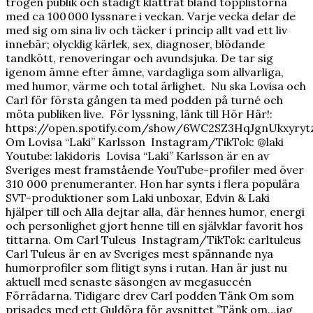
trogen publik och stadigt klättrat bland topplistorna
med ca 100 000 lyssnare i veckan. Varje vecka delar de
med sig om sina liv och täcker i princip allt vad ett liv
innebär; olycklig kärlek, sex, diagnoser, blödande
tandkött, renoveringar och avundsjuka. De tar sig
igenom ämne efter ämne, vardagliga som allvarliga,
med humor, värme och total ärlighet. Nu ska Lovisa och
Carl för första gången ta med podden på turné och
möta publiken live. För lyssning, länk till Hör Här!:
https://open.spotify.com/show/6WC2SZ3HqJgnUkxyry
Om Lovisa “Laki” Karlsson Instagram/TikTok: @laki
Youtube: lakidoris Lovisa “Laki” Karlsson är en av
Sveriges mest framstående YouTube-profiler med över
310 000 prenumeranter. Hon har synts i flera populära
SVT-produktioner som Laki unboxar, Edvin & Laki
hjälper till och Alla dejtar alla, där hennes humor, energi
och personlighet gjort henne till en självklar favorit hos
tittarna. Om Carl Tuleus Instagram/TikTok: carltuleus
Carl Tuleus är en av Sveriges mest spännande nya
humorprofiler som flitigt syns i rutan. Han är just nu
aktuell med senaste säsongen av megasuccén
Förrädarna. Tidigare drev Carl podden Tänk Om som
prisades med ett Guldöra för avsnittet ”Tänk om…jag