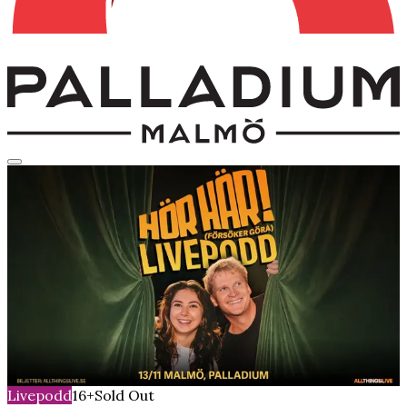
Livepodd
16+
Sold Out
HÖR HÄR! FÖRSÖKER
GÖRA LIVEPODD
Friday, November 13, 2026
Time
19:00
The Salon
Livepodd
16+
Sold Out